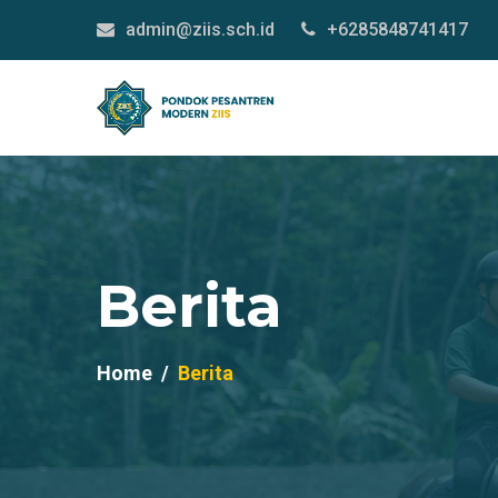
admin@ziis.sch.id
+6285848741417
Berita
Home
Berita