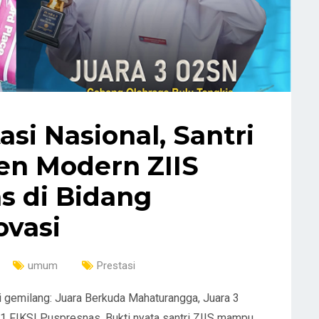
asi Nasional, Santri
en Modern ZIIS
s di Bidang
ovasi
umum
Prestasi
 gemilang: Juara Berkuda Mahaturangga, Juara 3
 1 FIKSI Puspresnas. Bukti nyata santri ZIIS mampu